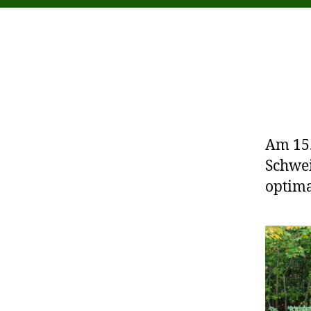
Am 15.
Schwei
optima