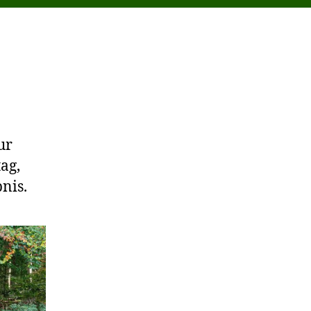
ur
ag,
nis.