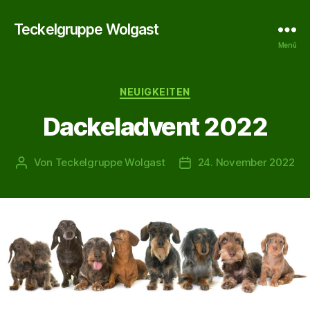
Teckelgruppe Wolgast
Menü
Kategorien
NEUIGKEITEN
Dackeladvent 2022
Von
Teckelgruppe Wolgast
24. November 2022
Beitragsautor
Veröffentlichungsdatum