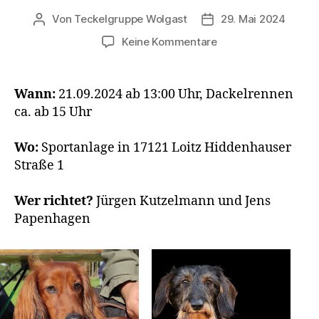
Von
Teckelgruppe Wolgast
29. Mai 2024
Beitragsautor
Veröffentlichungsda
zu
Keine Kommentare
Zuchtschau
mit
Juniorhandling
Wann:
21.09.2024 ab 13:00 Uhr, Dackelrennen
und
ca. ab 15 Uhr
Dackelrennen
Wo:
Sportanlage in 17121 Loitz Hiddenhauser
Straße 1
Wer richtet?
Jürgen Kutzelmann und Jens
Papenhagen